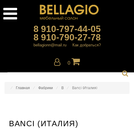
8 910-797-44-05
8 910-790-27-78
bellagionn@mail.ru
Как добраться?
0
Главная
Фабрики
B
Banci (Италия)
BANCI (ИТАЛИЯ)