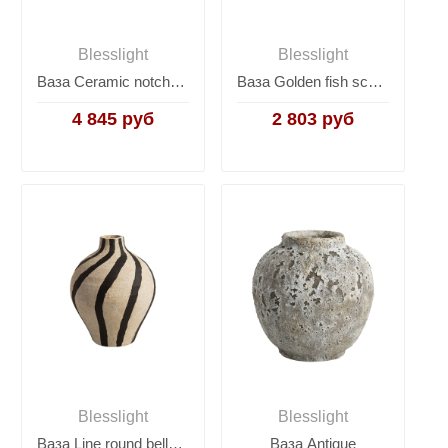
Blesslight
Blesslight
Ваза Ceramic notch ornaments
Ваза Golden fish scale vase B
4 845 руб
2 803 руб
Blesslight
Blesslight
Ваза Line round belly vase
Ваза Antique