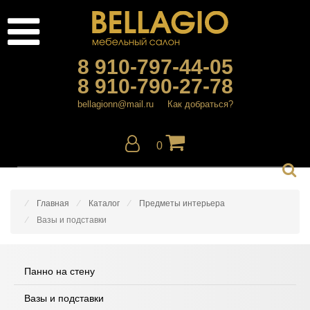
8 910-797-44-05
8 910-790-27-78
bellagionn@mail.ru
Как добраться?
0
Главная
Каталог
Предметы интерьера
Вазы и подставки
Панно на стену
Вазы и подставки