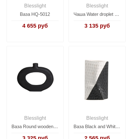
Blesslight
Blesslight
Ваза HQ-5012
Чаша Water droplet plate
4 655 руб
3 135 руб
Blesslight
Blesslight
Ваза Round wooden vase
Ваза Black and White Vase A
3 325 руб
2 565 руб