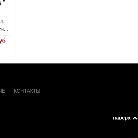
up
Кресло спортивное TopChairs Shadow бело-черный
уб
ЫЕ
КОНТАКТЫ
наверх