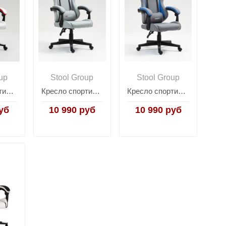
up
Stool Group
Stool Group
Кресло спортивное TopChairs Phantom бело-красный
Кресло спортивное TopChairs Phantom серо-голубой
Кресло спортивное TopChairs Phantom серый
уб
10 990 руб
10 990 руб