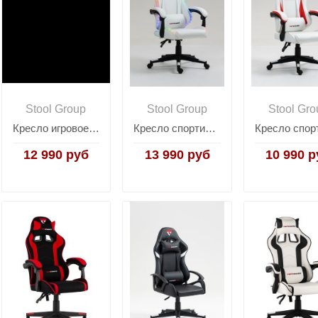
Stool Group
Stool Group
Stool Gro
Кресло игровое TopChairs Virage черно-белое
Кресло спортивное TopChairs Druid белый
12 990 руб
13 990 руб
10 990 р