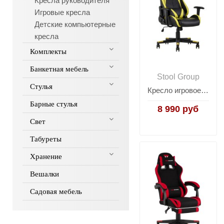
Кресла руководителя
Игровые кресла
Детские компьютерные
кресла
Комплекты
Банкетная мебель
Stool Group
Стулья
Кресло игровое TopChairs Gallardo желтое
Барные стулья
8 990 руб
Свет
Табуреты
Хранение
Вешалки
Садовая мебель