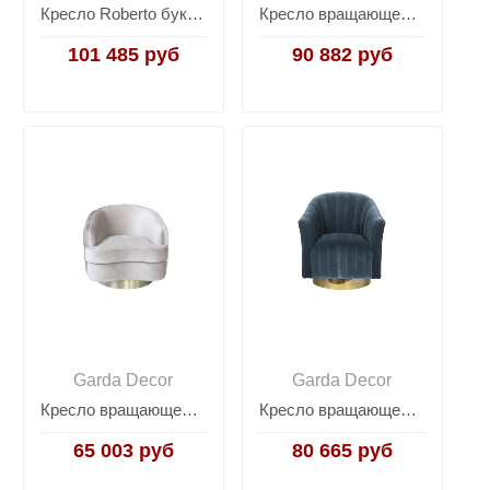
Кресло Roberto букле кремовое ROBERTO-K-FLONA SVBEG
Кресло вращающееся искусственный каракуль серое 48MY-KRES-2841 SER
101 485 руб
90 882 руб
Garda Decor
Garda Decor
Кресло вращающееся светло-серое велюровое 87YY-1827 BG
Кресло вращающееся голубое велюровое 48MY-W2588 LTB GO
65 003 руб
80 665 руб