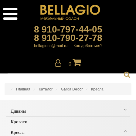
8 910-797-44-05
8 910-790-27-78
bellagionn@mail.ru
Как добраться?
0
Главная
Каталог
Garda Decor
Кресла
Диваны
Кровати
Кресла