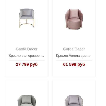
Garda Decor
Garda Decor
Кресло велюровое серо-голубое 30C-DX-2010-1 LBG
Кресло Verona вращающееся велюровое розовое/хром VERONA-Colt007
27 799 руб
61 598 руб