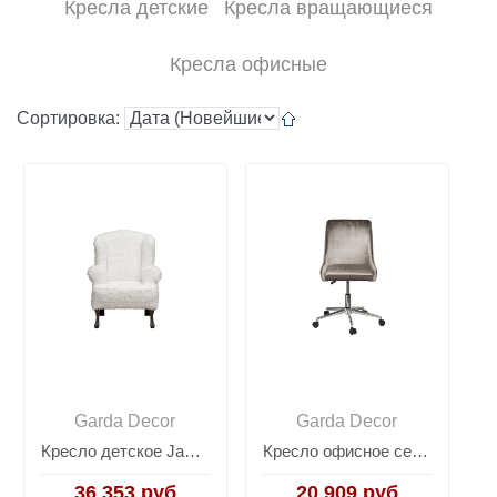
Кресла детские
Кресла вращающиеся
Кресла офисные
Сортировка:
Garda Decor
Garda Decor
Кресло детское Jasper белое GD-JASPER-4К
Кресло офисное серое велюровое/хром GY-Z020KRES-TS
36 353 руб
20 909 руб