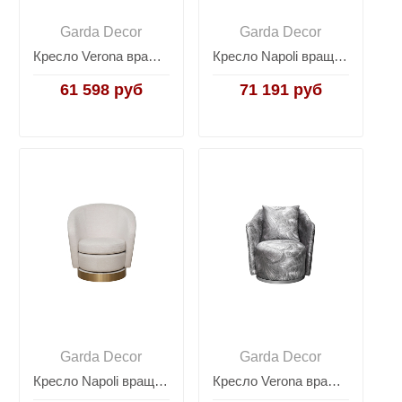
Garda Decor
Garda Decor
Кресло Verona вращающееся велюровое бежевое/золото VERONA-Colt002
Кресло Napoli вращающееся букле серое Napoli-Orso Mare
61 598 руб
71 191 руб
Garda Decor
Garda Decor
Кресло Napoli вращающееся бежевая рогожка Napoli-2K-Koza2601-ECRU
Кресло Verona вращающееся вельвет принт "Листья" VERONA-VALDES110-SER