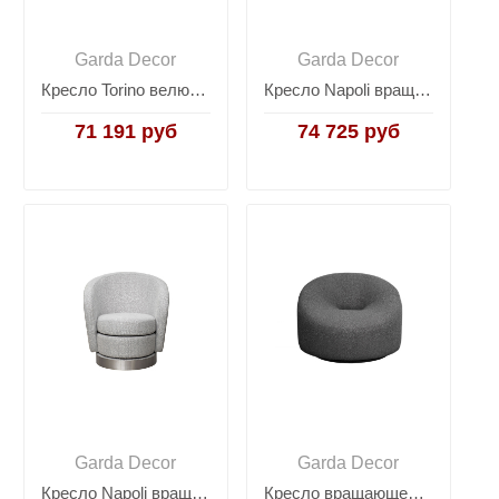
Garda Decor
Garda Decor
Кресло Torino велюровое GD-TORINO-1
Кресло Napoli вращающееся черно-золотая рогожка Napoli-3K-Santo300-BEG+Santo302-CHZOL
71 191 руб
74 725 руб
Garda Decor
Garda Decor
Кресло Napoli вращающееся светло-серая рогожка Napoli-3K-Santo1400-SVSER
Кресло вращающееся Luna букле серое LUNA-2K-СЕР Flona SER