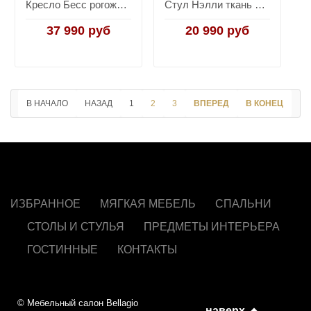
Кресло Бесс рогожка светло-серый 2 шт.
Стул Нэлли ткань букле белый 2 шт.
37 990 руб
20 990 руб
В НАЧАЛО
НАЗАД
1
2
3
ВПЕРЕД
В КОНЕЦ
ИЗБРАННОЕ
МЯГКАЯ МЕБЕЛЬ
СПАЛЬНИ
СТОЛЫ И СТУЛЬЯ
ПРЕДМЕТЫ ИНТЕРЬЕРА
ГОСТИННЫЕ
КОНТАКТЫ
© Мебельный салон Bellagio
наверх