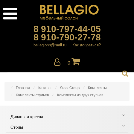
8 910-797-44-05
8 910-790-27-78
bellagionn@mail.ru
Как добраться?
0
Главная
Каталог
Stool Group
Комплекты
Комплекты стульев
Комплекты из двух стульев
Диваны и кресла
Столы