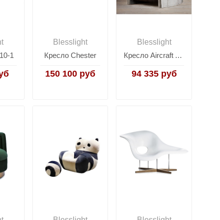
ht
Blesslight
Blesslight
10-1
Кресло Chester
Кресло Aircraft Armchair Original RS003-1
уб
150 100 руб
94 335 руб
ht
Blesslight
Blesslight