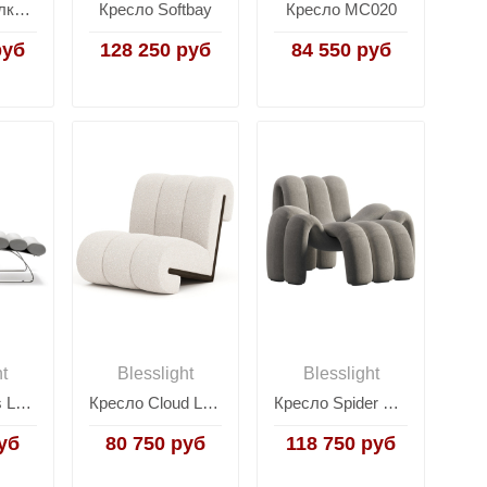
Кресло-качалка Move
Кресло Softbay
Кресло MC020
руб
128 250 руб
84 550 руб
ht
Blesslight
Blesslight
Кресло Sinus Lounge с оттоманкой
Кресло Cloud Lounge chair
Кресло Spider Phoebe
уб
80 750 руб
118 750 руб