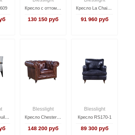
-609
Кресло с оттоманкой Up5 Panda
Кресло La Chaise Lounge
уб
130 150 руб
91 960 руб
ht
Blesslight
Blesslight
Кресло Fauteuil de Salon
Кресло Chesterfield RS073-1
Кресло RS170-1
уб
148 200 руб
89 300 руб