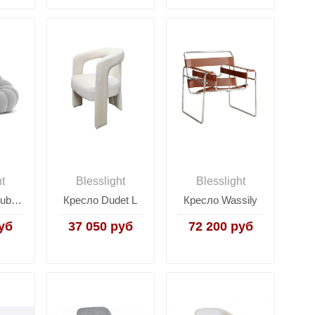
ht
Blesslight
Blesslight
Оттоманка Bubble by Roche Bobois
Кресло Dudet L
Кресло Wassily
уб
37 050 руб
72 200 руб