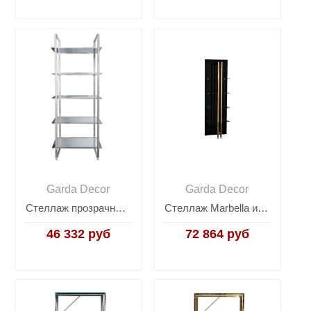
Garda Decor
Garda Decor
Стеллаж прозрачное стекло/хром 47ED-00400
Стеллаж Marbella из черного стекла 58DB-SH17071B
46 332 руб
72 864 руб