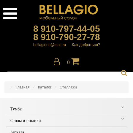
8 910-797-44-05
8 910-790-27-78
bellagionn@mail.ru
Как добраться?
0
Главная
Каталог
Стеллажи
Тумбы
Столы и столики
Зеркала