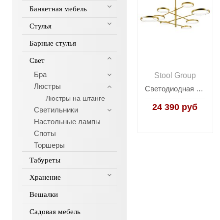
Банкетная мебель
Стулья
Барные стулья
Свет
Бра
Stool Group
Люстры
Светодиодная люстра на штанге Moderli V5070-CL Run
Люстры на штанге
24 390 руб
Светильники
Настольные лампы
Споты
Торшеры
Табуреты
Хранение
Вешалки
Садовая мебель