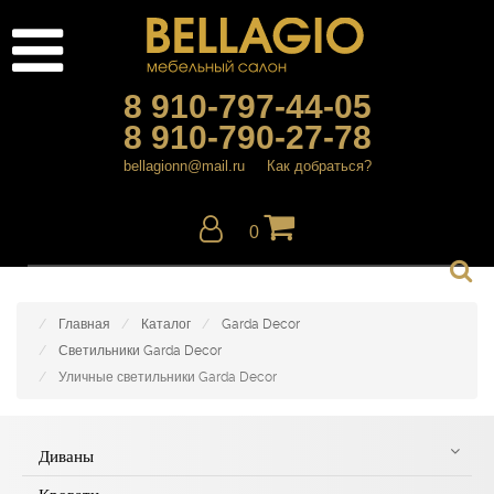
8 910-797-44-05
8 910-790-27-78
bellagionn@mail.ru
Как добраться?
0
Главная
Каталог
Garda Decor
Светильники Garda Decor
Уличные светильники Garda Decor
Диваны