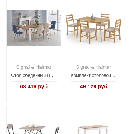
Signal & Halmar
Signal & Halmar
Стол обеденный Halmar TIAGO, раскладной (дуб ланcелот/белый)
Комплект столовой мебели Halmar CORDOBA (стол + 4 стула, дуб)
63 419 руб
49 129 руб