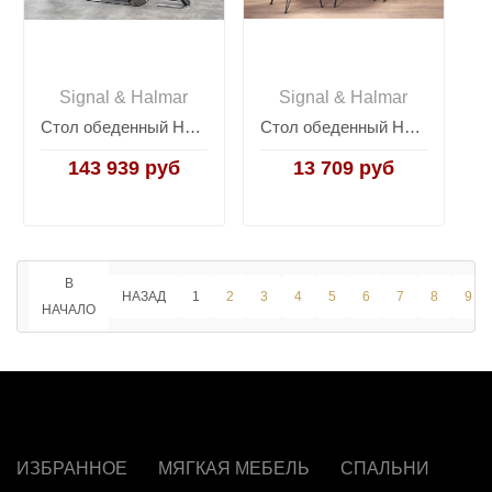
Signal & Halmar
Signal & Halmar
Стол обеденный Halmar BILOTTI, раскладной (темно-серый/орех)
Стол обеденный Halmar FONDI (черный матовый)
143 939 руб
13 709 руб
В
НАЗАД
1
2
3
4
5
6
7
8
9
НАЧАЛО
ИЗБРАННОЕ
МЯГКАЯ МЕБЕЛЬ
СПАЛЬНИ