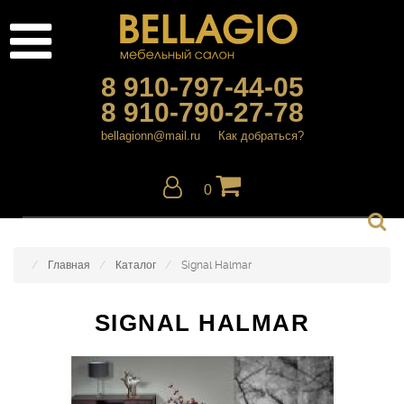
8 910-797-44-05
8 910-790-27-78
bellagionn@mail.ru
Как добраться?
0
Главная
Каталог
Signal Halmar
SIGNAL HALMAR