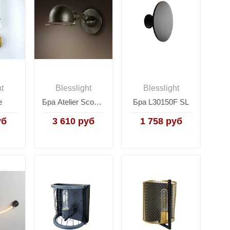
ht
Blesslight
Blesslight
e
Бра Atelier Sconce SL
Бра L30150F SL
уб
3 610 руб
1 758 руб