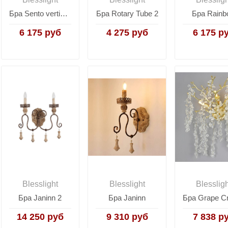
Бра Sento verticale
Бра Rotary Tube 2
Бра Rainb
6 175 руб
4 275 руб
6 175 р
Blesslight
Blesslight
Blesslig
Бра Janinn 2
Бра Janinn
14 250 руб
9 310 руб
7 838 р