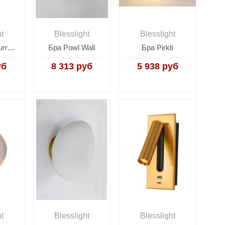
ht
Blesslight
Blesslight
Бра Tracer Surrey Sconce
Бра Powl Wall
Бра Pirkti
уб
8 313 руб
5 938 руб
ht
Blesslight
Blesslight