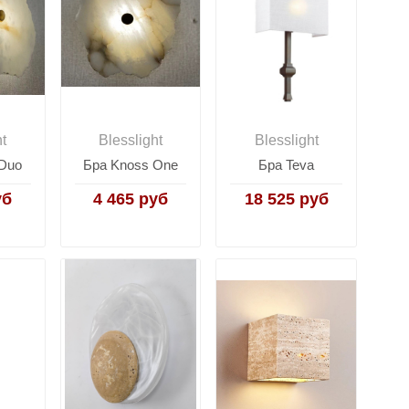
ht
Blesslight
Blesslight
Duo
Бра Knoss One
Бра Teva
уб
4 465 руб
18 525 руб