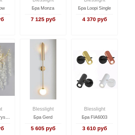
ow
Бра Monza
Бра Loopi Single
уб
7 125 руб
4 370 руб
ht
Blesslight
Blesslight
Бра Grape Crystals L Copper II YZ
Бра Gerd
Бра FIA6003
уб
5 605 руб
3 610 руб