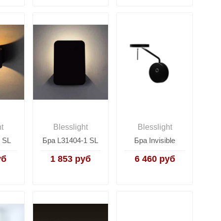
ht
Blesslight
Blesslight
 SL
Бра L31404-1 SL
Бра Invisible
уб
1 853 руб
6 460 руб