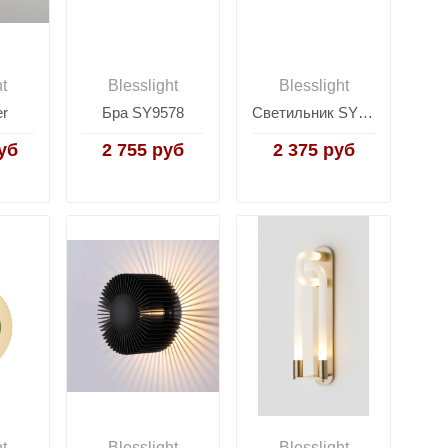
ht
Blesslight
Blesslight
er
Бра SY9578
Светильник SY9577
уб
2 755 руб
2 375 руб
ht
Blesslight
Blesslight