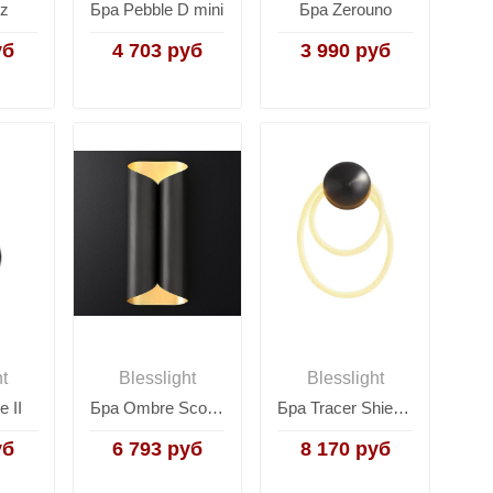
ez
Бра Pebble D mini
Бра Zerouno
уб
4 703 руб
3 990 руб
ht
Blesslight
Blesslight
e II
Бра Ombre Sconce H35
Бра Tracer Shield Sconce 2.1
уб
6 793 руб
8 170 руб