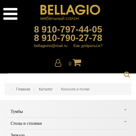
8 910-797-44-05
8 910-790-27-78
bellagionn@mail.ru
Как добраться?
0
Главная
Каталог
Консоли и полки
Тумбы
Столы и столики
Зеркала