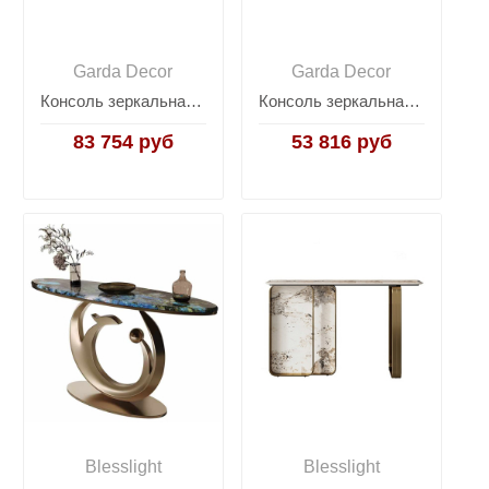
Garda Decor
Garda Decor
Консоль зеркальная с двумя ящиками KFG122
Консоль зеркальная с золотым декором KFG197
83 754 руб
53 816 руб
Blesslight
Blesslight