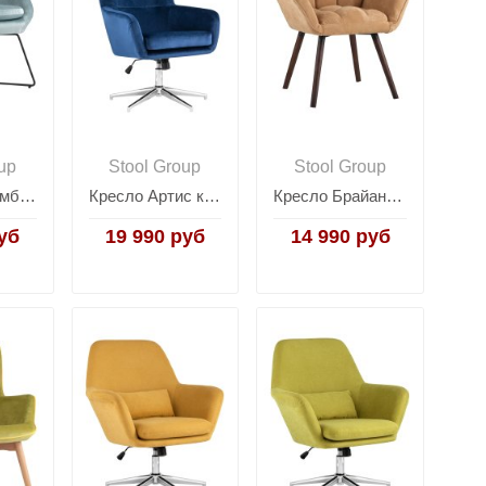
up
Stool Group
Stool Group
Кресло Колумбия пыльно-голубое
Кресло Артис королевский синий
Кресло Брайан бежевый
уб
19 990 руб
14 990 руб