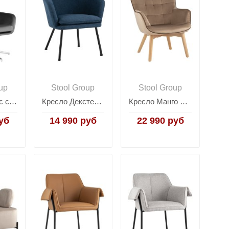
up
Stool Group
Stool Group
Кресло Артис серый
Кресло Декстер синее
Кресло Манго бежевый
уб
14 990 руб
22 990 руб