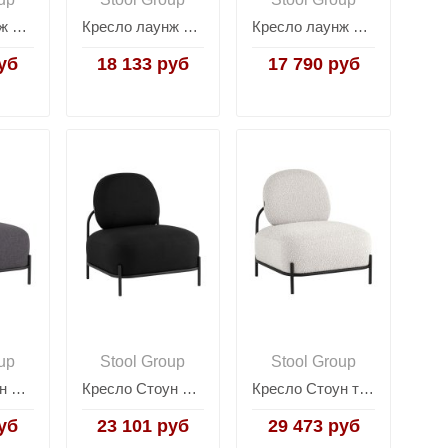
Кресло лаунж Royal Stripes велюр синий
Кресло лаунж Royal Stripes велюр фисташковый
Кресло лаунж Бостон велюр зелёный
уб
18 133 руб
17 790 руб
up
Stool Group
Stool Group
Кресло Стоун рогожка тёмно-серый
Кресло Стоун рогожка черный
Кресло Стоун ткань букле молочный
уб
23 101 руб
29 473 руб