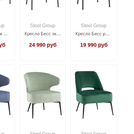
up
Stool Group
Stool Group
Кресло Кэнди с подлокотниками велюр серо-бежевый
Кресло Бесс экокожа коричневый
Кресло Бесс рогожка светло-серый
уб
24 990 руб
19 990 руб
up
Stool Group
Stool Group