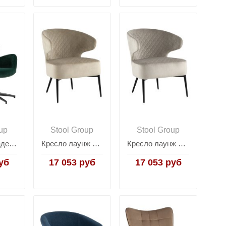
up
Stool Group
Stool Group
Кресло Филадельфия велюр изумрудный ножка черная
Кресло лаунж Royal велюр бежевый
Кресло лаунж Royal велюр серо-бежевый
уб
17 053 руб
17 053 руб