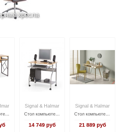
рные кресла
lmar
Signal & Halmar
Signal & Halmar
Стол компьютерный Signal TABLO B (дуб/коричневый)
Стол компьютерный Halmar B-6 ольха
Стол компьютерный Halmar B-34 (дуб сонома/белый)
уб
14 749 руб
21 889 руб