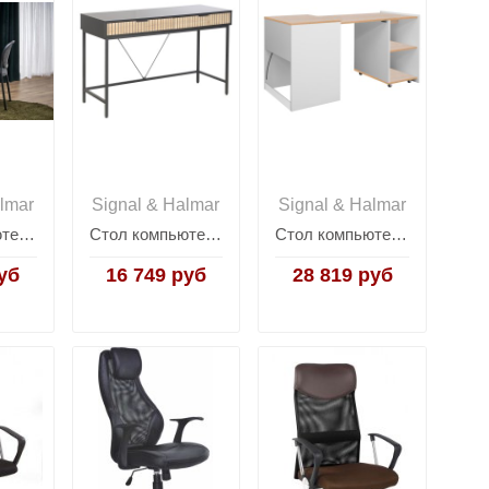
lmar
Signal & Halmar
Signal & Halmar
Стол компьютерный HALMAR B51 (натуральный/черный)
Стол компьютерный Signal MAGO B1 (дуб/черный мат)
Стол компьютерный раскладывающийся Signal DUO (дуб/белый)
уб
16 749 руб
28 819 руб