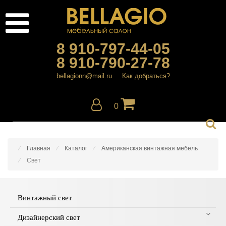
8 910-797-44-05
8 910-790-27-78
bellagionn@mail.ru
Как добраться?
0
Главная
Каталог
Американская винтажная мебель
Свет
Винтажный свет
Дизайнерский свет