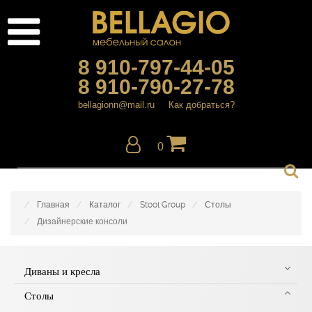
8 910-797-44-05
8 910-790-27-78
bellagionn@mail.ru
Как добраться?
0
Главная
Каталог
Stool Group
Столы
Дизайнерские консоли
Диваны и кресла
Столы