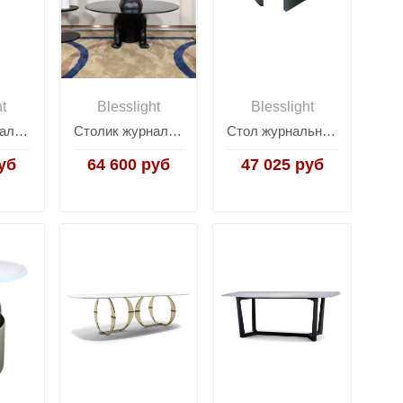
ht
Blesslight
Blesslight
Столик журнальный Vecoli L
Столик журнальный Hippo
Стол журнальный Mush
уб
64 600 руб
47 025 руб