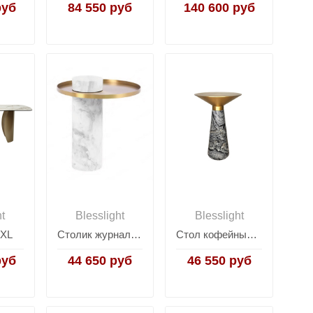
руб
84 550 руб
140 600 руб
ht
Blesslight
Blesslight
 XL
Столик журнальный Melba
Стол кофейный Iris
руб
44 650 руб
46 550 руб