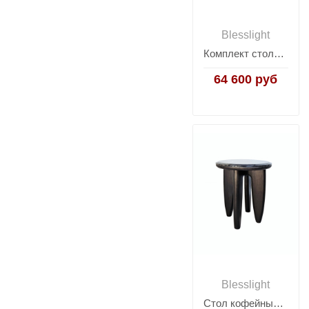
Blesslight
Комплект столов JY-481
64 600 руб
Blesslight
Стол кофейный SC125C