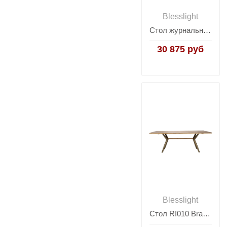
Blesslight
Стол журнальный Vecoli S
30 875 руб
Blesslight
Стол RI010 Brass metal base & Light Grey Ash