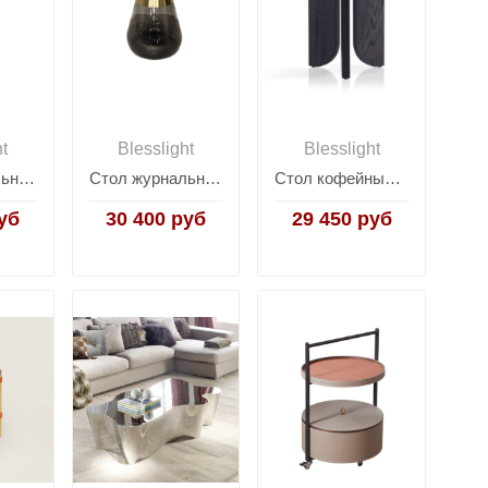
ht
Blesslight
Blesslight
Стол журнальный на 1 ножке Zeigna Coffee Table
Стол журнальный Zeigna Tall Coffee Table
Стол кофейный York
уб
30 400 руб
29 450 руб