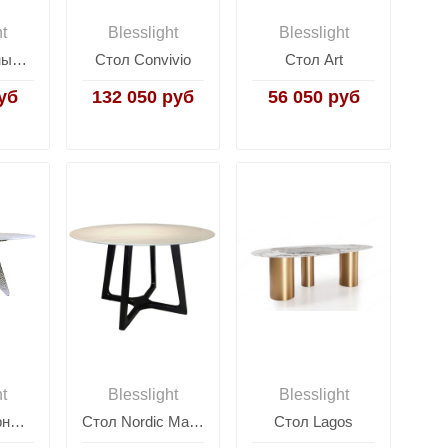
ht
Blesslight
Blesslight
Стол кофейный Doppio Coffee Table N
Стол Convivio
Стол Art
уб
132 050 руб
56 050 руб
ht
Blesslight
Blesslight
Стол мраморный Merida
Стол Nordic Marble
Стол Lagos