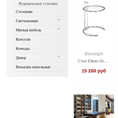
Журнальные столики
Стеллажи
Светильники
Мягкая мебель
Консоли
Комоды
Blesslight
Декор
Стол Eileen Gray Style Coctail Table E1027
Вешалки напольные
15 200 руб