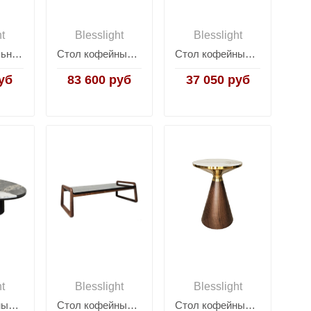
ht
Blesslight
Blesslight
Стол журнальный Les Trotteuses G
Стол кофейный Sceptre
Стол кофейный MLL-D65
уб
83 600 руб
37 050 руб
ht
Blesslight
Blesslight
Стол кофейный SC121A
Стол кофейный SC119E
Стол кофейный A38C