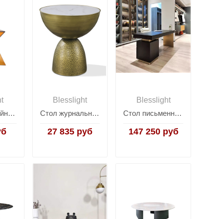
ht
Blesslight
Blesslight
Столик кофейный Kafka
Стол журнальный Drum
Стол письменный Carson
уб
27 835 руб
147 250 руб