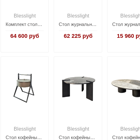
Blesslight
Blesslight
Blesslig
Комплект столиков Arena
Стол журнальный Secret Service
64 600 руб
62 225 руб
15 960 р
Blesslight
Blesslight
Blesslig
Стол кофейный MLL-D66
Стол кофейный SC133B