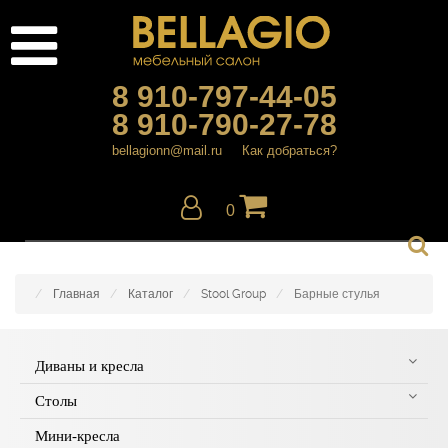
8 910-797-44-05
8 910-790-27-78
bellagionn@mail.ru
Как добраться?
0
Главная
Каталог
Stool Group
Барные стулья
Диваны и кресла
Столы
Мини-кресла