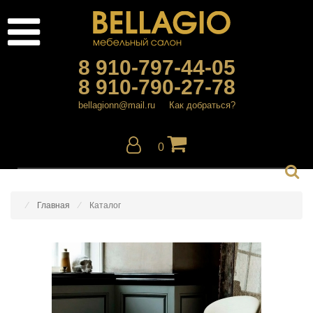
8 910-797-44-05
8 910-790-27-78
bellagionn@mail.ru
Как добраться?
0
Главная
Каталог