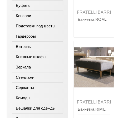
Буфеты
FRATELLI BARRI
Консоли
Банкетка ROMA, FRATELLI BARRI
Подставки под цветы
Гардеробы
Витрины
Книжные шкафы
Зеркала
Стеллажи
Серванты
Комоды
FRATELLI BARRI
Вешалки для одежды
Банкетка RIMINI, FRATELLI BARRI