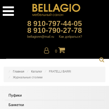
8 910-797-44-05
8 910-790-27-78
bellagionn@mail.ru
Как добраться?
0
Главная
Каталог
FRATELLI BARRI
Журнальные столики
Пуфики
Банкетки