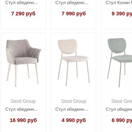
Стул обеденный HAZEL белый
Стул обеденный West серый
7 290 руб
7 990 руб
9 390 р
Stool Group
Stool Group
Stool Gro
Стул обеденный Feston слоновая кость букле с экокожей
Стул обеденный Gigi шенилл бежевый кремовые ножки
16 990 руб
4 990 руб
6 990 р