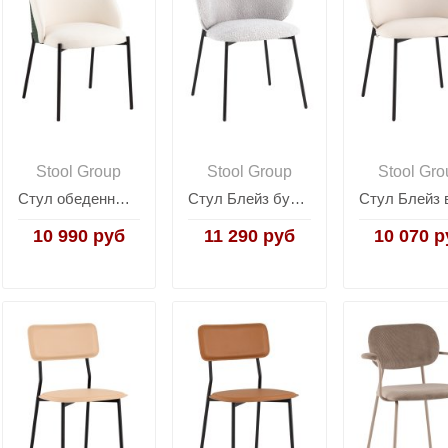
Stool Group
Stool Group
Stool Gro
Стул обеденный Adelinde бежевый с зеленой экокожей
Стул Блейз букле светло-серый
10 990 руб
11 290 руб
10 070 р