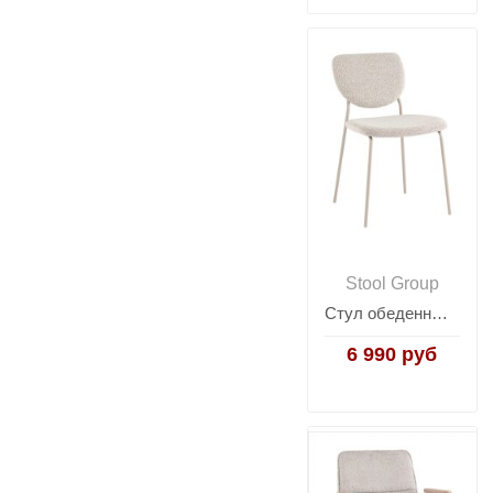
Stool Group
Стул обеденный Gigi серо-бежевый букле кремовые ножки
6 990 руб