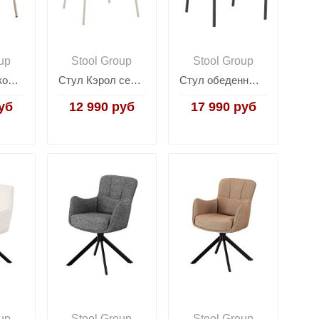
up
Stool Group
Stool Group
Стул Кэрол коричневый бежевые ножки
Стул Кэрол серый
Стул обеденный Ponpoun бежевый терракотовый
уб
12 990 руб
17 990 руб
up
Stool Group
Stool Group