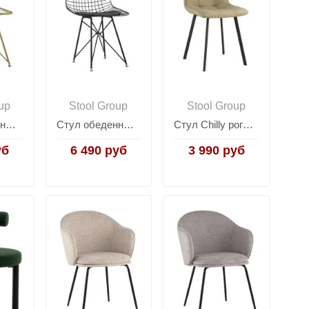
up
Stool Group
Stool Group
Стул обеденный Eiffel золотой с белой подушкой
Стул обеденный Eiffel черный с черной подушкой
Стул Chilly рогожка бежевый
уб
6 490 руб
3 990 руб