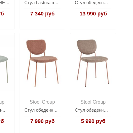
Стул Колин NEW вельвет зеленый
Стул Lastura велюр капучино
Стул обеденный Ayla бежевый
уб
7 340 руб
13 990 руб
up
Stool Group
Stool Group
Стул обеденный Gigi шенилл зеленый
Стул обеденный Gigi коричневый букле розовые ножки
Стул обеденный Gigi шенилл коричневый розовые ножки
уб
7 990 руб
5 990 руб