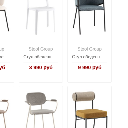
up
Stool Group
Stool Group
Стул Блейз велюр молочный
Стул обеденный Marty пластиковый белый
Стул обеденный Carmel голубой
уб
3 990 руб
9 990 руб