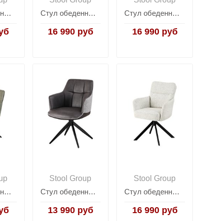
Стул обеденный Edme кремовый
Стул обеденный Eima тёмно-серый
Стул обеденный Eima терракотовый
уб
16 990 руб
16 990 руб
up
Stool Group
Stool Group
Стул обеденный Naya зеленый экокожа букле
Стул обеденный Naya серый экокожа букле
Стул обеденный Rue светло-серый
уб
13 990 руб
16 990 руб