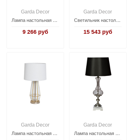
Garda Decor
Garda Decor
Лампа настольная из белого стекла (серый абажур) 22-87755
Светильник настольный "хрустальный" с серебристым абажуром X281205
9 266 руб
15 543 руб
Garda Decor
Garda Decor
Лампа настольная прозрачное стекло/золото (белый абажур) 22-88243
Лампа настольная (черный абажур) 22-87454