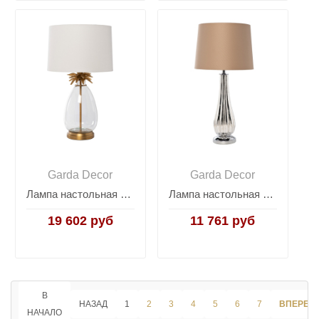
Garda Decor
Garda Decor
Лампа настольная Pineapple 22-89240
Лампа настольная с бежевым абажуром 22-89206
19 602 руб
11 761 руб
В
НАЗАД
1
2
3
4
5
6
7
ВПЕРЕД
НАЧАЛО