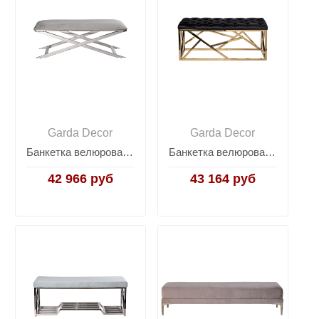
Garda Decor
Garda Decor
Банкетка велюровая светло-серая/хром 47ED-019BAN-SVSER
Банкетка велюровая черная/золото 76AR-7160BAN-CHERN
42 966 руб
43 164 руб