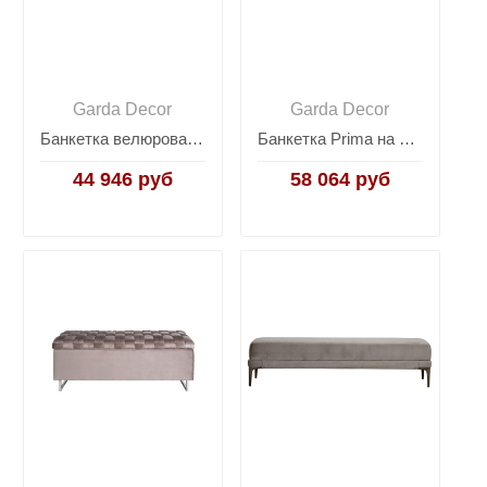
Garda Decor
Garda Decor
Банкетка велюровая голубая/хром 47ED-010BAN-GLB
Банкетка Prima на металлических опорах серо-бежевая PRIMA-Б160-2К-Серо/беж-Роман23
44 946 руб
58 064 руб