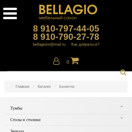
8 910-797-44-05
8 910-790-27-78
bellagionn@mail.ru
Как добраться?
0
Главная
Каталог
Банкетки
Тумбы
Столы и столики
Зеркала