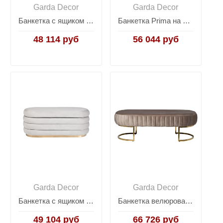
Garda Decor
Garda Decor
Банкетка с ящиком велюровая серо-бежевая N-BANK-195-S BEG
Банкетка Prima на металлических опорах серо-бежевая PRIMA-Б160-2К-Серо/беж-Роман23
48 114 руб
56 044 руб
Garda Decor
Garda Decor
Банкетка с ящиком для хранения велюровая серая N-BANK-547 SER
Банкетка велюровая серо-бежевая на металлическом каркасе N-BH2009 BG BR
49 104 руб
66 726 руб