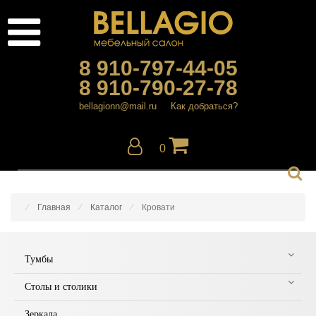
8 910-797-44-05
8 910-790-27-78
bellagionn@mail.ru
Как добраться?
0
Главная
Каталог
Кровати
Тумбы
Столы и столики
Зеркала