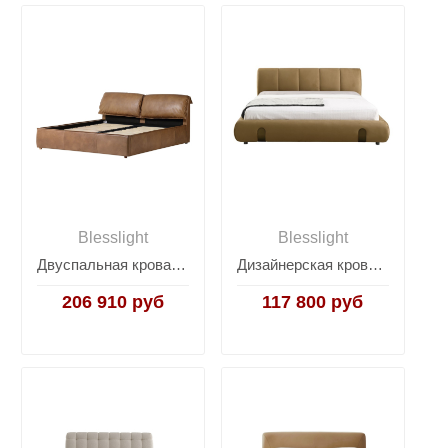
Blesslight
Blesslight
Двуспальная кровать RBD032 New Nut ter leather with Rubber wood feet
Дизайнерская кровать Dune
206 910 руб
117 800 руб