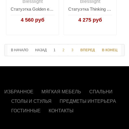
Blesslight
Blesslight
Статуэтка Golden ear elephant A
Статуэтка Thinking Man
4 560 руб
4 275 руб
В НАЧАЛО
НАЗАД
1
2
3
ВПЕРЕД
В КОНЕЦ
ИЗБРАННОЕ
МЯГКАЯ МЕБЕЛЬ
СПАЛЬНИ
СТОЛЫ И СТУЛЬЯ
ПРЕДМЕТЫ ИНТЕРЬЕРА
ГОСТИННЫЕ
КОНТАКТЫ