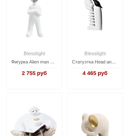
Blesslight
Blesslight
Фигурка Alien man white
Статуэтка Head and Crow
2 755 руб
4 465 руб