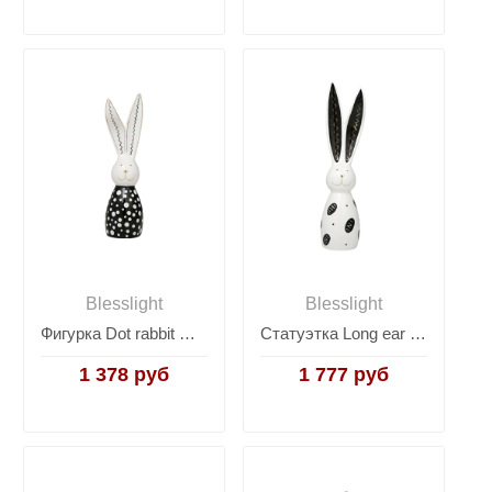
Blesslight
Blesslight
Фигурка Dot rabbit white
Статуэтка Long ear rabbit black
1 378 руб
1 777 руб