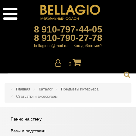
8 910-797-44-05
8 910-790-27-78
bellagionn@mail.ru
Как добраться?
0
Главная
Каталог
Предметы интерьера
Статуэтки и аксессуары
Панно на стену
Вазы и подставки