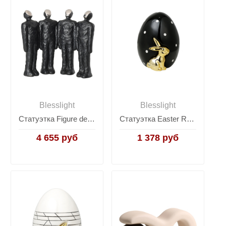
Blesslight
Blesslight
Статуэтка Figure decoration -Black
Статуэтка Easter Rabbit Egg black A
4 655 руб
1 378 руб