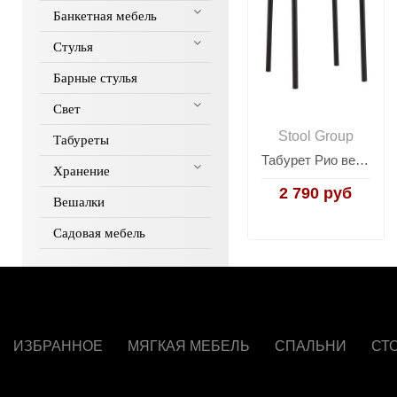
Банкетная мебель
Стулья
Барные стулья
Свет
Stool Group
Табуреты
Табурет Рио велюр зеленый
Хранение
2 790 руб
Вешалки
Садовая мебель
ИЗБРАННОЕ
МЯГКАЯ МЕБЕЛЬ
СПАЛЬНИ
СТ