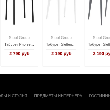
Stool Group
Stool Group
Stool Gro
Табурет Рио велюр пыльно-розовый
Табурет Sletten пластик белый
2 790 руб
2 190 руб
2 190 р
ОЛЫ И СТУЛЬЯ
ПРЕДМЕТЫ ИНТЕРЬЕРА
ГОСТИНН