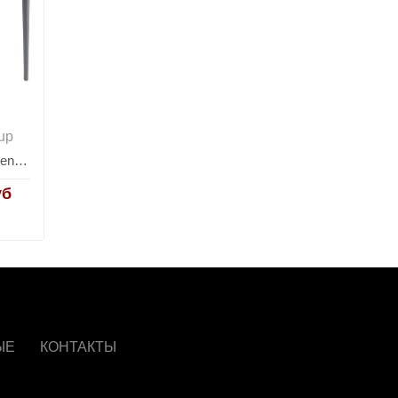
up
Табурет Sletten пластик серый
уб
ЫЕ
КОНТАКТЫ