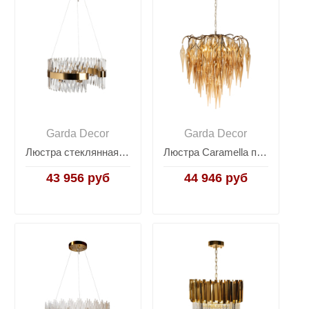
Garda Decor
Garda Decor
Люстра стеклянная (латунь) 92EL-YG18739G-14P
Люстра Caramella подвесная золото 86-80356
43 956 руб
44 946 руб