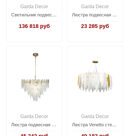
Garda Decor
Garda Decor
Светильник подвесной Rondo рифленое стекло/золото 162FL-61506
Люстра подвесная со стеклом 92EL-YG02120-6P
136 818 руб
23 285 руб
Garda Decor
Garda Decor
Люстра подвесная "Лепестки" 62GDM-8103-600
Люстра Venetto стеклянная/золото K2FTB010R-80A
45 342 руб
49 183 руб