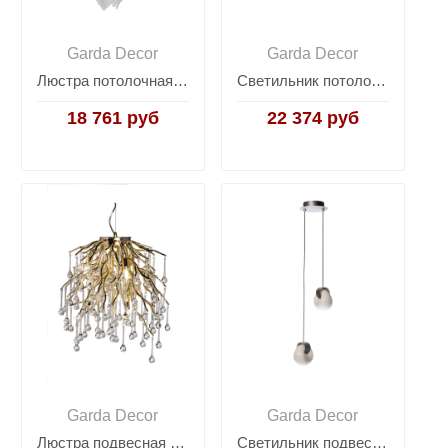
Garda Decor
Garda Decor
Люстра потолочная "Лепестки" 92EL-YG18498-10P
Светильник потолочный 20MD3349-12
18 761 руб
22 374 руб
Garda Decor
Garda Decor
Люстра подвесная "Капли" круглая золото 86-80154
Светильник подвесной матовое стекло/серебро 162FL-62022