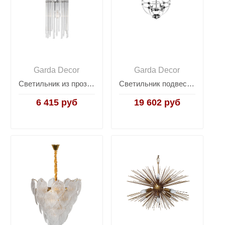
Garda Decor
Garda Decor
Светильник из прозрачного стекла (хром) K2KR1137P-1S
Светильник подвесной винтажный (хром) K2MP-766P-4
6 415 руб
19 602 руб