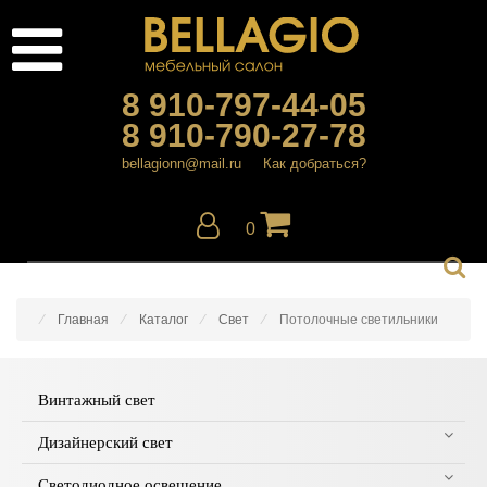
8 910-797-44-05
8 910-790-27-78
bellagionn@mail.ru
Как добраться?
0
Главная
Каталог
Свет
Потолочные светильники
Винтажный свет
Дизайнерский свет
Светодиодное освещение