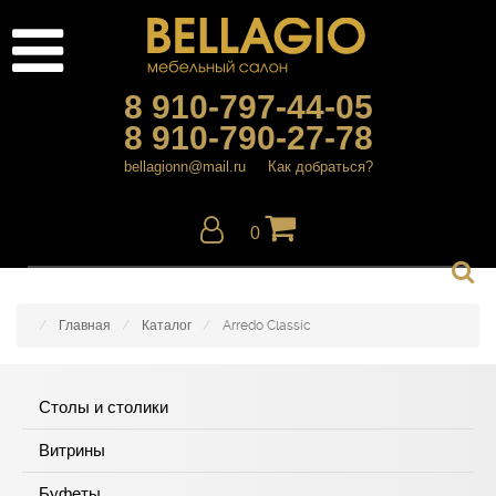
8 910-797-44-05
8 910-790-27-78
bellagionn@mail.ru
Как добраться?
0
Главная
Каталог
Arredo Classic
Столы и столики
Витрины
Буфеты