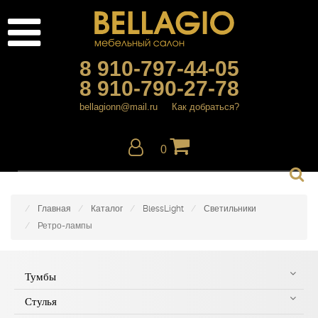
8 910-797-44-05
8 910-790-27-78
bellagionn@mail.ru
Как добраться?
0
Главная
Каталог
BlessLight
Светильники
Ретро-лампы
Тумбы
Стулья