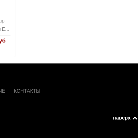
up
Стол барный Eames NEW DSW 120*60*106 белый
уб
ЫЕ
КОНТАКТЫ
наверх