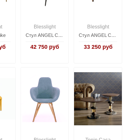
ht
Blesslight
Blesslight
ike
Стул ANGEL CERDA ACH200
Стул ANGEL CERDA
уб
42 750 руб
33 250 руб
ht
Blesslight
Tonin Casa