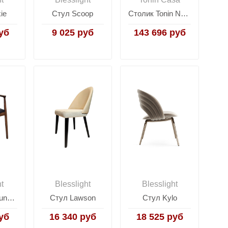
ie
Стул Scoop
Столик Tonin News home creations 6011
уб
9 025 руб
143 696 руб
ht
Blesslight
Blesslight
Стул The Round II
Стул Lawson
Стул Kylo
уб
16 340 руб
18 525 руб