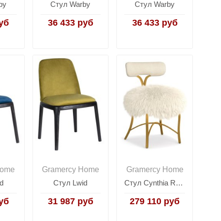
by
Стул Warby
Стул Warby
уб
36 433 руб
36 433 руб
Home
Gramercy Home
Gramercy Home
d
Стул Lwid
Стул Cynthia Rowley
уб
31 987 руб
279 110 руб