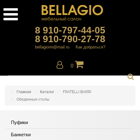
8 910-797-44-05
8 910-790-27-78
bellagionn@mail.ru
Как добраться?
0
Главная
Каталог
FRATELLI BARRI
Обеденные столы
Пуфики
Банкетки