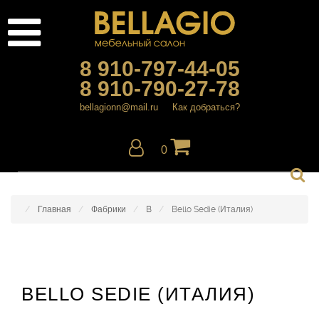
8 910-797-44-05
8 910-790-27-78
bellagionn@mail.ru
Как добраться?
0
Главная
Фабрики
B
Bello Sedie (Италия)
BELLO SEDIE (ИТАЛИЯ)