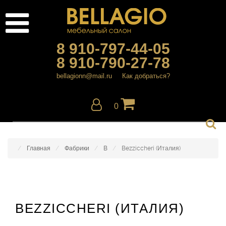
8 910-797-44-05
8 910-790-27-78
bellagionn@mail.ru
Как добраться?
0
Главная
Фабрики
B
Bezziccheri (Италия)
BEZZICCHERI (ИТАЛИЯ)