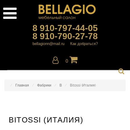
8 910-797-44-05
8 910-790-27-78
bellagionn@mail.ru
Как добраться?
0
Главная
Фабрики
B
Bitossi (Италия)
BITOSSI (ИТАЛИЯ)