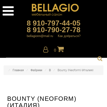
8 910-797-44-05
8 910-790-27-78
bellagionn@mail.ru
Как добраться?
0
Главная
Фабрики
B
Bounty (Neoform) (Италия)
BOUNTY (NEOFORM)
(ИТАЛИЯ)