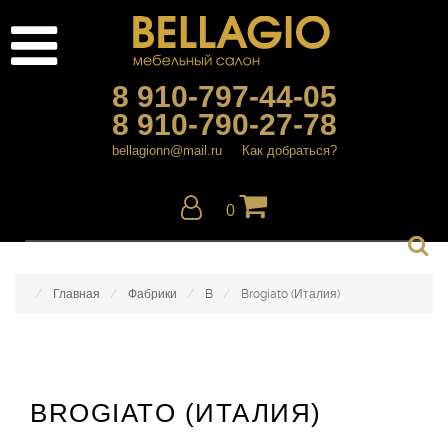
8 910-797-44-05
8 910-790-27-78
bellagionn@mail.ru
Как добраться?
0
Главная
Фабрики
B
Brogiato (Италия)
BROGIATO (ИТАЛИЯ)