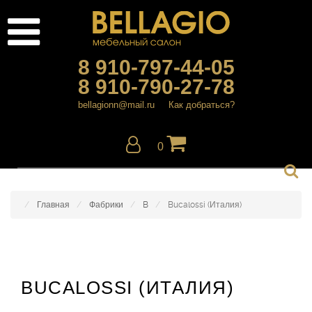
8 910-797-44-05
8 910-790-27-78
bellagionn@mail.ru
Как добраться?
0
Главная
Фабрики
B
Bucalossi (Италия)
BUCALOSSI (ИТАЛИЯ)