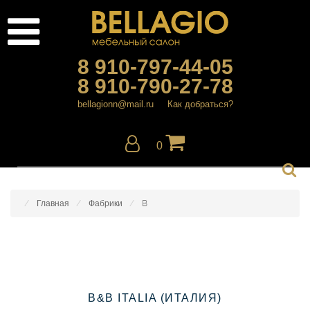
8 910-797-44-05
8 910-790-27-78
bellagionn@mail.ru
Как добраться?
0
Главная
Фабрики
B
B&B ITALIA (ИТАЛИЯ)