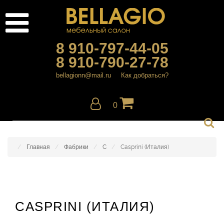
8 910-797-44-05
8 910-790-27-78
bellagionn@mail.ru
Как добраться?
0
Главная
Фабрики
C
Casprini (Италия)
CASPRINI (ИТАЛИЯ)