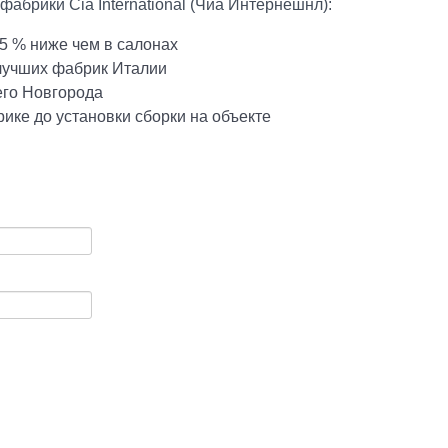
абрики Cia International (Чиа Интернешнл):
5 % ниже чем в салонах
 лучших фабрик Италии
его Новгорода
ике до установки сборки на объекте