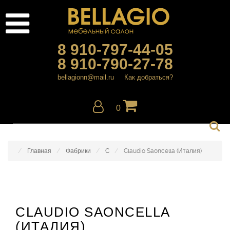
8 910-797-44-05
8 910-790-27-78
bellagionn@mail.ru
Как добраться?
0
Главная
Фабрики
C
Claudio Saoncella (Италия)
CLAUDIO SAONCELLA
(ИТАЛИЯ)