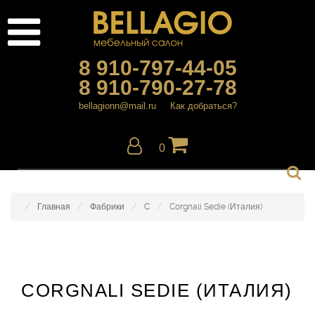
8 910-797-44-05
8 910-790-27-78
bellagionn@mail.ru
Как добраться?
0
Главная
Фабрики
C
Corgnali Sedie (Италия)
CORGNALI SEDIE (ИТАЛИЯ)