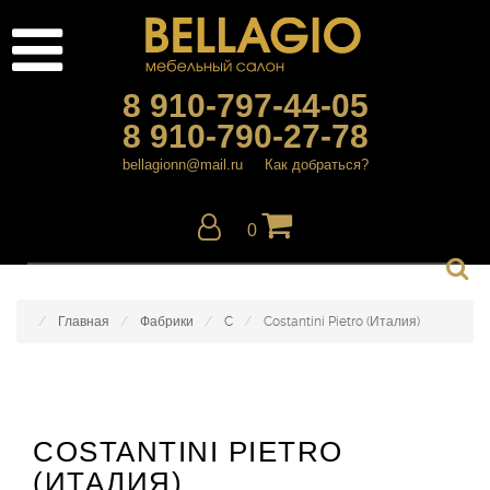
8 910-797-44-05
8 910-790-27-78
bellagionn@mail.ru
Как добраться?
0
Главная
Фабрики
C
Costantini Pietro (Италия)
COSTANTINI PIETRO
(ИТАЛИЯ)