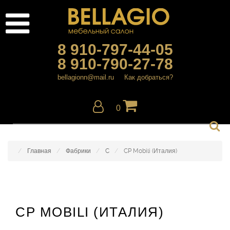
8 910-797-44-05
8 910-790-27-78
bellagionn@mail.ru
Как добраться?
0
Главная
Фабрики
C
CP Mobili (Италия)
CP MOBILI (ИТАЛИЯ)