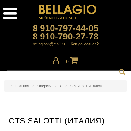
8 910-797-44-05
8 910-790-27-78
bellagionn@mail.ru
Как добраться?
0
Главная
Фабрики
C
Cts Salotti (Италия)
CTS SALOTTI (ИТАЛИЯ)