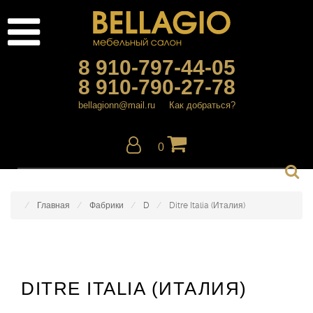
8 910-797-44-05
8 910-790-27-78
bellagionn@mail.ru
Как добраться?
0
Главная
Фабрики
D
Ditre Italia (Италия)
DITRE ITALIA (ИТАЛИЯ)