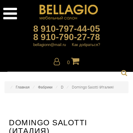
8 910-797-44-05
8 910-790-27-78
bellagionn@mail.ru
Как добраться?
0
Главная
Фабрики
D
Domingo Salotti (Италия)
DOMINGO SALOTTI
(ИТАЛИЯ)