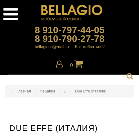
8 910-797-44-05
8 910-790-27-78
bellagionn@mail.ru
Как добраться?
0
Главная
Фабрики
D
Due Effe (Италия)
DUE EFFE (ИТАЛИЯ)